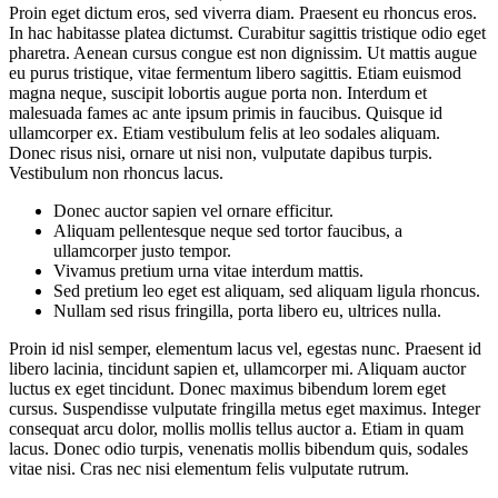
Proin eget dictum eros, sed viverra diam. Praesent eu rhoncus eros.
In hac habitasse platea dictumst. Curabitur sagittis tristique odio eget
pharetra. Aenean cursus congue est non dignissim. Ut mattis augue
eu purus tristique, vitae fermentum libero sagittis. Etiam euismod
magna neque, suscipit lobortis augue porta non. Interdum et
malesuada fames ac ante ipsum primis in faucibus. Quisque id
ullamcorper ex. Etiam vestibulum felis at leo sodales aliquam.
Donec risus nisi, ornare ut nisi non, vulputate dapibus turpis.
Vestibulum non rhoncus lacus.
Donec auctor sapien vel ornare efficitur.
Aliquam pellentesque neque sed tortor faucibus, a
ullamcorper justo tempor.
Vivamus pretium urna vitae interdum mattis.
Sed pretium leo eget est aliquam, sed aliquam ligula rhoncus.
Nullam sed risus fringilla, porta libero eu, ultrices nulla.
Proin id nisl semper, elementum lacus vel, egestas nunc. Praesent id
libero lacinia, tincidunt sapien et, ullamcorper mi. Aliquam auctor
luctus ex eget tincidunt. Donec maximus bibendum lorem eget
cursus. Suspendisse vulputate fringilla metus eget maximus. Integer
consequat arcu dolor, mollis mollis tellus auctor a. Etiam in quam
lacus. Donec odio turpis, venenatis mollis bibendum quis, sodales
vitae nisi. Cras nec nisi elementum felis vulputate rutrum.