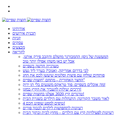
אודותינו
תכנית אירועים
קניות
עסקים
מבצעים
לקריאה
המעשנת של ניסן: ההמבורגר מושלם והקבב פירק אותנו,
אבל יש כאן משהו אפילו יותר טוב
מעדנייה חדשה בשפיים
לבי בדרום אמריקה, ואנוכי? בערך ליד געש
פותחים שולחן עם פיצות וסלטים שיעשו לכם את החג
החצר האחורית – מתחם “חוצות שפיים”
מה אוכלים בשפיים: פוד טראקס משגעים בלי תו ירוק!
דרכים יעילות להעביר את הקיץ במזגן!
טרנדים קיץ 2020 אצלנו בחוצות שפיים!
לאור משבר הקורונה: התנהלות עם הילדים בשגרת הבית
4 טיפים למסע שופינג חכם!
רעיונות לתחפושות לילדים לכבוד פורים
רעיונות לפעילויות קיץ עם הילדים – מחוץ לבית ובתוך הבית