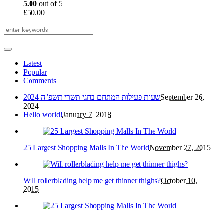
5.00
out of 5
£
50.00
Latest
Popular
Comments
שעות פעילות המתחם בחגי תשרי תשפ”ה 2024
September 26,
2024
Hello world!
January 7, 2018
25 Largest Shopping Malls In The World
November 27, 2015
Will rollerblading help me get thinner thighs?
October 10,
2015