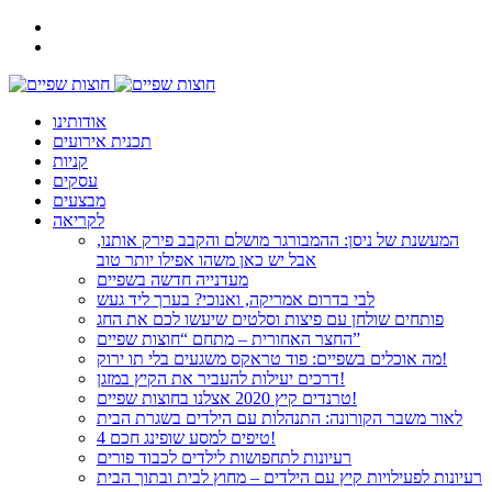
אודותינו
תכנית אירועים
קניות
עסקים
מבצעים
לקריאה
המעשנת של ניסן: ההמבורגר מושלם והקבב פירק אותנו,
אבל יש כאן משהו אפילו יותר טוב
מעדנייה חדשה בשפיים
לבי בדרום אמריקה, ואנוכי? בערך ליד געש
פותחים שולחן עם פיצות וסלטים שיעשו לכם את החג
החצר האחורית – מתחם “חוצות שפיים”
מה אוכלים בשפיים: פוד טראקס משגעים בלי תו ירוק!
דרכים יעילות להעביר את הקיץ במזגן!
טרנדים קיץ 2020 אצלנו בחוצות שפיים!
לאור משבר הקורונה: התנהלות עם הילדים בשגרת הבית
4 טיפים למסע שופינג חכם!
רעיונות לתחפושות לילדים לכבוד פורים
רעיונות לפעילויות קיץ עם הילדים – מחוץ לבית ובתוך הבית