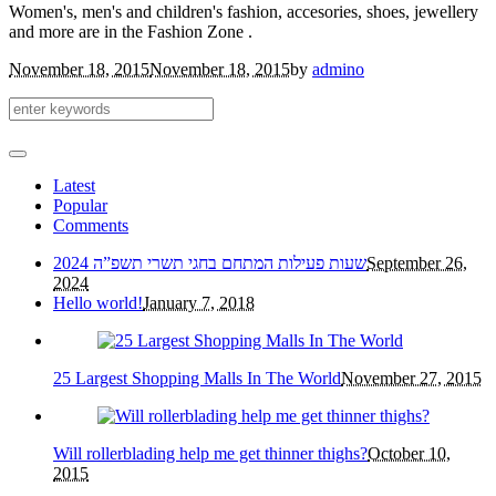
Women's, men's and children's fashion, accesories, shoes, jewellery
and more are in the Fashion Zone .
November 18, 2015
November 18, 2015
by
admino
Latest
Popular
Comments
September 26,
שעות פעילות המתחם בחגי תשרי תשפ”ה 2024
2024
Hello world!
January 7, 2018
25 Largest Shopping Malls In The World
November 27, 2015
Will rollerblading help me get thinner thighs?
October 10,
2015