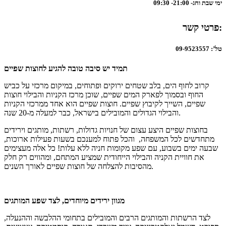
ימי שבת וחג- 21:00- 09:30
פרטי קשר:
טל’: 09-9523557
תמיד יש סיבה טובה להגיע לחוצות שפיים
קרוב לחוף הים, בלב שטחים ירוקים ופתוחים, במיקום מרכזי על כביש
החוף ובסמוך לפארק המים שפיים, שוכן מרכז הקניות והבילוי חוצות
שפיים, השייך לקיבוץ שפיים. חוצות שפיים הוא אחד ממרכזי הקניות
והבילוי הגדולים והמובילים בישראל, כבר למעלה מ-20 שנה.
בחוצות שפיים היצע עצום של חנויות גדולות, רשתות, מותגים וירידים
מתחדשים לכל המשפחה, והכל פתוח למענכם בשעות פעילות ארוכות,
שבעה ימים בשבוע, עם שפע מקומות חניה ללא עלות! כל אלה מעצימים
את חוויית הקניה והבילוי הייחודית שמציע המתחם, ומהווים רק חלק
מהסיבות להצלחה של חוצות שפיים לאורך השנים.
מגוון ירידים מיוחדים, לצד שפע המותגים
לצד הרשתות והמותגים הרבים והמובילים בתחומי ההלבשה וההנעלה,