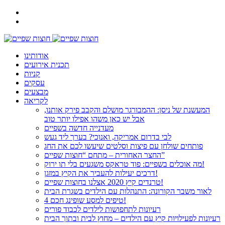
אודותינו
תכנית אירועים
קניות
עסקים
מבצעים
לקריאה
המעשנת של ניסן: ההמבורגר מושלם והקבב פירק אותנו,
אבל יש כאן משהו אפילו יותר טוב
מעדנייה חדשה בשפיים
לבי בדרום אמריקה, ואנוכי? בערך ליד געש
פותחים שולחן עם פיצות וסלטים שיעשו לכם את החג
החצר האחורית – מתחם “חוצות שפיים”
מה אוכלים בשפיים: פוד טראקס משגעים בלי תו ירוק!
דרכים יעילות להעביר את הקיץ במזגן!
טרנדים קיץ 2020 אצלנו בחוצות שפיים!
לאור משבר הקורונה: התנהלות עם הילדים בשגרת הבית
4 טיפים למסע שופינג חכם!
רעיונות לתחפושות לילדים לכבוד פורים
רעיונות לפעילויות קיץ עם הילדים – מחוץ לבית ובתוך הבית