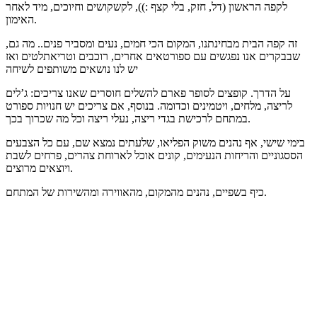
לקפה הראשון (דל, חזק, בלי קצף :)), לקשקושים וחיוכים, מיד לאחר
האימון.
זה קפה הבית מבחינתנו, המקום הכי חמים, נעים ומסביר פנים.. מה גם,
שבבקרים אנו נפגשים עם ספורטאים אחרים, רוכבים וטריאתלטים ואז
יש לנו נושאים משותפים לשיחה
על הדרך. קופצים לסופר פארם להשלים חוסרים שאנו צריכים: ג’לים
לריצה, מלחים, ויטמינים וכדומה. בנוסף, אם צריכים יש חנויות ספורט
במתחם לרכישת בגדי ריצה, נעלי ריצה וכל מה שכרוך בכך.
בימי שישי, אף נהנים משוק הפליאו, שלעתים נמצא שם, עם כל הצבעים
הססגוניים והריחות הנעימים, קונים אוכל לארוחת צהרים, פרחים לשבת
ויוצאים מרוצים.
כיף בשפיים, נהנים מהמקום, מהאווירה ומהשירות של המתחם.