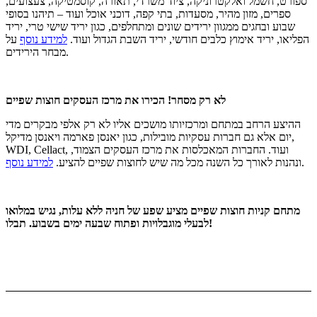
ספורט, חשמל ואלקטרוניקה, ציוד משרדי, תאורה, קוסמטיקה, צעצועים,
ספרים, מזון מהיר, מסעדות, בתי קפה, דוכני אוכל ועוד – תיהנו בסופי
שבוע ובחגים ממגוון ירידים שונים ומתחלפים, כגון יריד שישי טרי, יריד
הפליאו, יריד אימוץ כלבים חודשי, יריד השבת הגדול ועוד.
למידע נוסף
על
מבחר הירידים.
לא רק מסחר! הכירו את מרכז העסקים חוצות שפיים
ההיצע הרחב במתחם ומרכזיותו מושכים אליו לא רק אלפי מבקרים מדי
יום אלא גם חברות עסקיות מובילות, כגון יאנסן פארמה ויאנסן מדיקל,
WDI, Cellact, ועוד. החברות המאכלסות את מרכז העסקים הצמוד,
.
ונהנות לאורך כל השנה מכל מה שיש לחוצות שפיים להציע.
למידע נוסף
מתחם קניות חוצות שפיים מציע שפע של חניה ללא עלות, נגיש במלואו
לבעלי מוגבלויות ופתוח שבעה ימים בשבוע. תבלו!