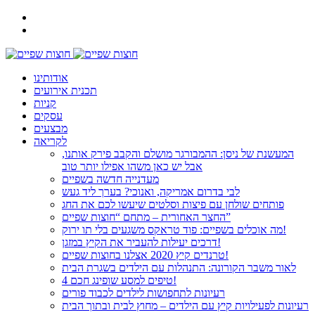
אודותינו
תכנית אירועים
קניות
עסקים
מבצעים
לקריאה
המעשנת של ניסן: ההמבורגר מושלם והקבב פירק אותנו,
אבל יש כאן משהו אפילו יותר טוב
מעדנייה חדשה בשפיים
לבי בדרום אמריקה, ואנוכי? בערך ליד געש
פותחים שולחן עם פיצות וסלטים שיעשו לכם את החג
החצר האחורית – מתחם “חוצות שפיים”
מה אוכלים בשפיים: פוד טראקס משגעים בלי תו ירוק!
דרכים יעילות להעביר את הקיץ במזגן!
טרנדים קיץ 2020 אצלנו בחוצות שפיים!
לאור משבר הקורונה: התנהלות עם הילדים בשגרת הבית
4 טיפים למסע שופינג חכם!
רעיונות לתחפושות לילדים לכבוד פורים
רעיונות לפעילויות קיץ עם הילדים – מחוץ לבית ובתוך הבית