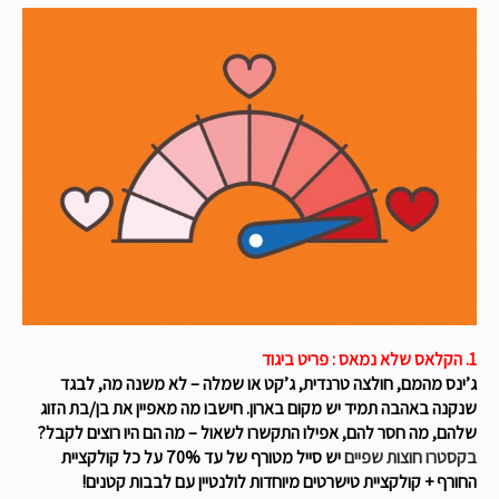
1. הקלאס שלא נמאס : פריט ביגוד
ג’ינס מהמם, חולצה טרנדית, ג’קט או שמלה – לא משנה מה, לבגד
שנקנה באהבה תמיד יש מקום בארון. חישבו מה מאפיין את בן/בת הזוג
שלהם, מה חסר להם, אפילו התקשרו לשאול – מה הם היו רוצים לקבל?
בקסטרו חוצות שפיים
יש סייל מטורף של עד 70% על כל קולקציית
החורף + קולקציית טישרטים מיוחדות לולנטיין עם לבבות קטנים!