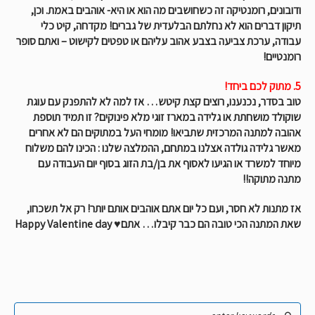
ודובונים, רומנטיקה זה כשחושבים מה הוא או היא- אוהבים באמת. וכן,
תיקון דברים הוא לא נחלתם הבלעדית של גברים! מקדחה, קיט כלי
עבודה, ערכת צביעה בצבע אהוב עליהם או טפטים לקישוט – ואתם סופר
רומנטיים!
5. מתוק לכם ביחד!
טוב בסדר, נכנענו, רוצים קצת קיטש… אז למה לא להתפנק עם עוגת
שוקולד מושחתת או גלידה במארז זוגי מלא פינוקים? זו תמיד תוספת
אהובה למתנה המרכזית שתביאו! מומחי העל במתוקים הם לא אחרים
מאשר גלידה גולדה אצלנו במתחם, ההמלצה שלנו : הכינו להם משלוח
מיוחד למשרד או הגיעו לאסוף את בן/בת הזוג בסוף יום העבודה עם
מתנה מתוקה!!
אז מתנות לא חסר, ועם כל יום אתם אוהבים אותם יותר! רק אל תשכחו,
שאת המתנה הכי טובה הם כבר קיבלו… אתם♥ Happy Valentine day