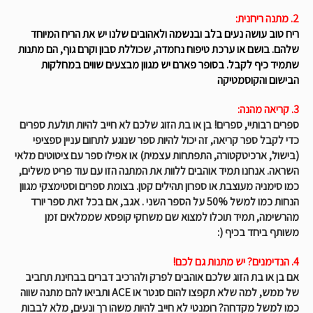
2. מתנה ריחנית:
ריח טוב עושה נעים בלב ובנשמה ולאהובים שלנו יש את הריח המיוחד
שלהם. בושם או ערכת טיפוח נחמדה, שכוללת סבון וקרם גוף, הם מתנות
שתמיד כיף לקבל. בסופר פארם יש מגוון מבצעים שווים במחלקות
הבישום והקוסמטיקה
3. קריאה מהנה:
ספרים רבותיי, ספרים! בן או בת הזוג שלכם לא חייב להיות תולעת ספרים
כדי לקבל ספר קריאה, זה יכול להיות ספר שנוגע לתחום עניין ספציפי
(בישול, ארכיטקטורה, התפתחות עצמית) או אפילו ספר עם ציטוטים מלאי
השראה. אנחנו תמיד אוהבים ללוות את המתנה הזו עם עוד פריט משלים,
כמו סימניה מעוצבת או ספרון תהילים קטן.
בצומת ספרים
וסטימצקי
מגוון
הנחות כמו למשל 50% על הספר השני . אגב, אם בכל זאת ספר יורד
מהרשימה, תמיד תוכלו למצוא שם משחקי קופסא שממלאים זמן
משותף ביחד בכיף (:
4. הנדימנים? יש מתנות גם לכם!
אם בן או בת הזוג שלכם אוהבים לפרק ולהרכיב דברים בבחינת תחביב
של ממש, למה שלא תקפצו
להום סנטר
או
ACE
ותביאו להם מתנה שווה
כמו למשל מקדחה? רומנטי לא חייב להיות משהו רך ונעים, מלא לבבות