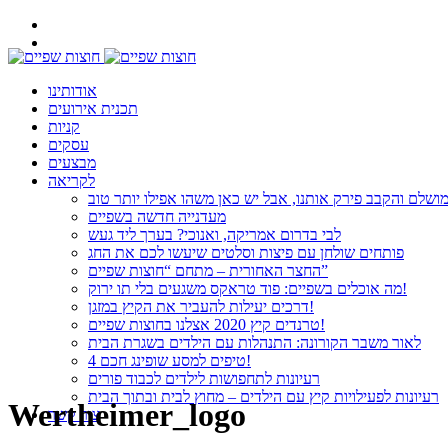
אודותינו
תכנית אירועים
קניות
עסקים
מבצעים
לקריאה
ושלם והקבב פירק אותנו, אבל יש כאן משהו אפילו יותר טוב
מעדנייה חדשה בשפיים
לבי בדרום אמריקה, ואנוכי? בערך ליד געש
פותחים שולחן עם פיצות וסלטים שיעשו לכם את החג
החצר האחורית – מתחם “חוצות שפיים”
מה אוכלים בשפיים: פוד טראקס משגעים בלי תו ירוק!
דרכים יעילות להעביר את הקיץ במזגן!
טרנדים קיץ 2020 אצלנו בחוצות שפיים!
לאור משבר הקורונה: התנהלות עם הילדים בשגרת הבית
4 טיפים למסע שופינג חכם!
רעיונות לתחפושות לילדים לכבוד פורים
רעיונות לפעילויות קיץ עם הילדים – מחוץ לבית ובתוך הבית
Wertheimer_logo
צור קשר