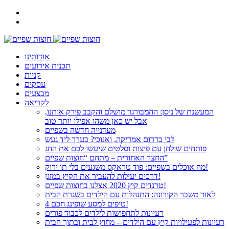
אודותינו
תכנית אירועים
קניות
עסקים
מבצעים
לקריאה
המעשנת של ניסן: ההמבורגר מושלם והקבב פירק אותנו,
אבל יש כאן משהו אפילו יותר טוב
מעדנייה חדשה בשפיים
לבי בדרום אמריקה, ואנוכי? בערך ליד געש
פותחים שולחן עם פיצות וסלטים שיעשו לכם את החג
החצר האחורית – מתחם “חוצות שפיים”
מה אוכלים בשפיים: פוד טראקס משגעים בלי תו ירוק!
דרכים יעילות להעביר את הקיץ במזגן!
טרנדים קיץ 2020 אצלנו בחוצות שפיים!
לאור משבר הקורונה: התנהלות עם הילדים בשגרת הבית
4 טיפים למסע שופינג חכם!
רעיונות לתחפושות לילדים לכבוד פורים
רעיונות לפעילויות קיץ עם הילדים – מחוץ לבית ובתוך הבית