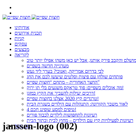
אודותינו
תכנית אירועים
קניות
עסקים
מבצעים
לקריאה
ושלם והקבב פירק אותנו, אבל יש כאן משהו אפילו יותר טוב
מעדנייה חדשה בשפיים
לבי בדרום אמריקה, ואנוכי? בערך ליד געש
פותחים שולחן עם פיצות וסלטים שיעשו לכם את החג
החצר האחורית – מתחם “חוצות שפיים”
מה אוכלים בשפיים: פוד טראקס משגעים בלי תו ירוק!
דרכים יעילות להעביר את הקיץ במזגן!
טרנדים קיץ 2020 אצלנו בחוצות שפיים!
לאור משבר הקורונה: התנהלות עם הילדים בשגרת הבית
4 טיפים למסע שופינג חכם!
רעיונות לתחפושות לילדים לכבוד פורים
רעיונות לפעילויות קיץ עם הילדים – מחוץ לבית ובתוך הבית
janssen-logo (002)
צור קשר