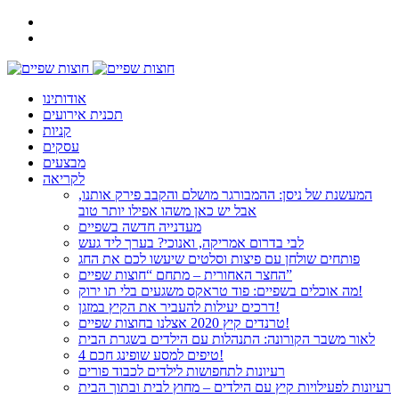
אודותינו
תכנית אירועים
קניות
עסקים
מבצעים
לקריאה
המעשנת של ניסן: ההמבורגר מושלם והקבב פירק אותנו,
אבל יש כאן משהו אפילו יותר טוב
מעדנייה חדשה בשפיים
לבי בדרום אמריקה, ואנוכי? בערך ליד געש
פותחים שולחן עם פיצות וסלטים שיעשו לכם את החג
החצר האחורית – מתחם “חוצות שפיים”
מה אוכלים בשפיים: פוד טראקס משגעים בלי תו ירוק!
דרכים יעילות להעביר את הקיץ במזגן!
טרנדים קיץ 2020 אצלנו בחוצות שפיים!
לאור משבר הקורונה: התנהלות עם הילדים בשגרת הבית
4 טיפים למסע שופינג חכם!
רעיונות לתחפושות לילדים לכבוד פורים
רעיונות לפעילויות קיץ עם הילדים – מחוץ לבית ובתוך הבית