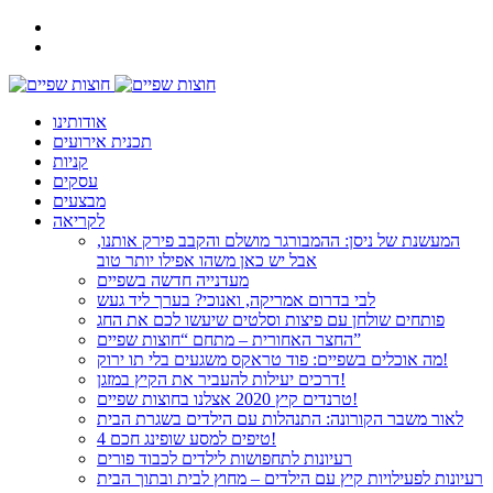
אודותינו
תכנית אירועים
קניות
עסקים
מבצעים
לקריאה
המעשנת של ניסן: ההמבורגר מושלם והקבב פירק אותנו,
אבל יש כאן משהו אפילו יותר טוב
מעדנייה חדשה בשפיים
לבי בדרום אמריקה, ואנוכי? בערך ליד געש
פותחים שולחן עם פיצות וסלטים שיעשו לכם את החג
החצר האחורית – מתחם “חוצות שפיים”
מה אוכלים בשפיים: פוד טראקס משגעים בלי תו ירוק!
דרכים יעילות להעביר את הקיץ במזגן!
טרנדים קיץ 2020 אצלנו בחוצות שפיים!
לאור משבר הקורונה: התנהלות עם הילדים בשגרת הבית
4 טיפים למסע שופינג חכם!
רעיונות לתחפושות לילדים לכבוד פורים
רעיונות לפעילויות קיץ עם הילדים – מחוץ לבית ובתוך הבית