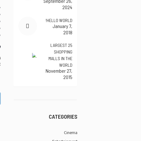
September 26,
2024
*
*
HELLO WORLD!
*
January 7,
*
2018
*
25 LARGEST
ש
SHOPPING
ב
MALLS IN THE
צ
WORLD
November 27,
2015
CATEGORIES
Cinema