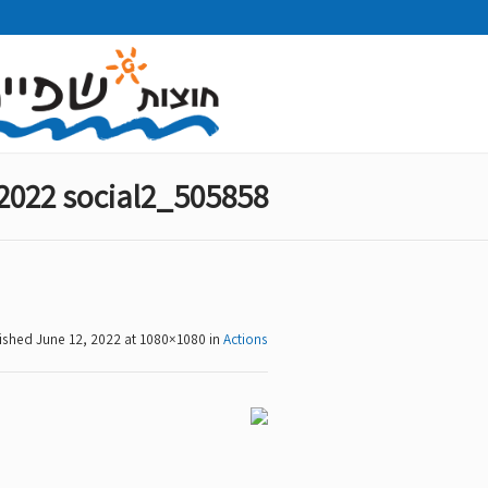
505858_hodesh hasefer_mishakim_2022 social2
ished
June 12, 2022
at 1080×1080 in
Actions