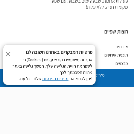
פעילות ארוכות, שבעה ימים בשבוע, עם שפע
מקומות חניה, ללא עלות!
חוצות שפיים
אודותינו
פרטיות המבקרים באתרנו חשובה לנו
תוכנית אירועים
אתר זה משתמש בקובצי עוגיות (Cookies) כדי
מבצעים
לשפר את חוויית הגלישה שלך. המשך גלישה באתר
צור קשר
מהווה הסכמתך לכך.
מדיניות פרטיות
כל הזכויות שמורות לחוצות שפיים 2018
ניתן לקרוא את
שלנו בכל עת.
מדיניות הפרטיות
Developed by
Digiproduct ltd
פרטי קשר:
קיבוץ שפיים
א'-ה', שבתות וחגים- 21:00- 09:30, ו' וערבי חג- 09:30-15:00
huzot2@shefayim.co.il