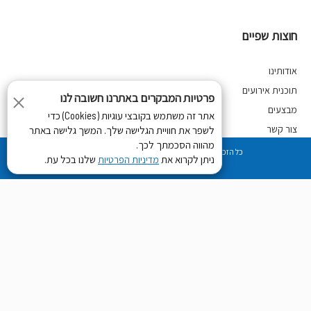
חוצות שפיים
אודותינו
תוכנית אירועים
פרטיות המבקרים באתרנו חשובה לנו
מבצעים
אתר זה משתמש בקובצי עוגיות (Cookies) כדי
צור קשר
לשפר את חוויית הגלישה שלך. המשך גלישה באתר
מהווה הסכמתך לכך.
מדיניות פרטיות
כל הזכויות שמורות לחוצות שפיים 2018
ניתן לקרוא את
שלנו בכל עת.
מדיניות הפרטיות
Developed by
Digiproduct ltd
פרטי קשר:
קיבוץ שפיים
א'-ה', שבתות וחגים- 21:00- 09:30, ו' וערבי חג- 09:30-15:00
huzot2@shefayim.co.il
09-9523557