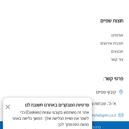
חוצות שפיים
אודותינו
תוכנית אירועים
מבצעים
צור קשר
פרטי קשר:
קיבוץ שפיים
א'-ה', שבתות וחגים- 21:00- 09:30, ו' וערבי חג- 09:30-15:00
פרטיות המבקרים באתרנו חשובה לנו
אתר זה משתמש בקובצי עוגיות (Cookies) כדי
huzot2@shefayim.co.il
לשפר את חוויית הגלישה שלך. המשך גלישה באתר
מהווה הסכמתך לכך.
09-9523557
מדיניות פרטיות
כל הזכויות שמורות לחוצות שפיים 2018