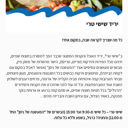
כל מה שצריך לקראת שבת, במקום אחד!
ב”שישי טרי”, יריד האוכל והקניות הססגוני שכבר הפך למסורת בחוצות שפיים,
תיהנו מכל הפירות והירקות (טריים, טריים!), הישר מהשדות של משק פיין,
מבשרים מעושנים עסיסיים אצל “המעשנת של ניסן” (אפשר לאכול במקום וגם
לקחת הביתה!), מחמוצים וירקות כבושים בכל הסגנונות והטעמים, מגוון פיצוחים,
מבחר תערובות קפה איכותיות מבית הקלייה של ארומה, פרחים רעננים לשולחן
השבת ועוד המון הפתעות. וכל זה עוד לפני שהזכרנו את הקניות והסידורים
“הרגילים” בכל חנויות חוצות שפיים, או סתם קפה ברגוע או ארוחת בוקר
מפנקת, באוויר הצלול, עם עיתון השבת והבריזה מהים…
שישי טרי – כל שישי מ-9:30 ועד 15:00 (הבשרים של “המעשנת של ניסן” החל
מ-11:00) והחניה? כרגיל, בשפע וללא כל עלות.