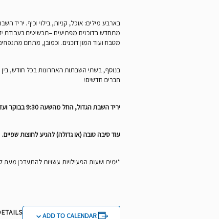
בארבע מילים: אוכל, קניות, בילוי וכיף. יריד 
מתחדש בדוכנים מפתיעים –תכשיטים בעבודת יד, פי
מטבח ועוד המון דוכנים. וכמובן, מתחם מתנפחים 
חברים חדשים!
יריד השבת הגדול, החל מהשעה 9:30 בבוקר ועד 18:00 בערב. שפע חניה וללא עלות, כבר אמרנו?
עוד סיבה טובה (או גדולה) להגיע לחוצות שפיים.
*ימים ושעות הפעילויות עשויות להתעדכן מעת 
DETAILS
ADD TO CALENDAR