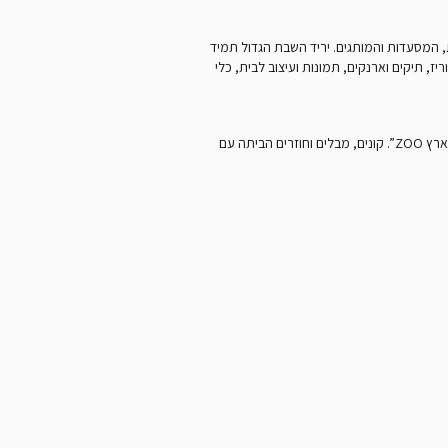
ת, המסעדות והמותגים. יריד השבת הגדול תמיד
ז, תיקים וארנקים, תמונות ועיצוב לבית, כלי
בנוסף, בשתי השבתות האחרונות בכל חודש, בין 10:00 ל-13:00, נערך יריד אימוץ כלבים, בשיתוף עמותת הרצליה אוהבת חיות וחנות “זו ארץ ZOO”. קונים, מבלים וחוזרים הביתה עם