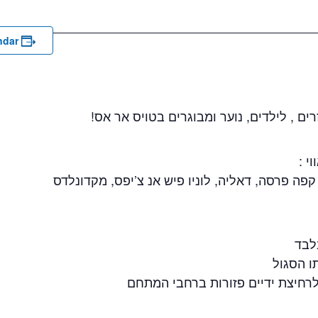
ndar
ים , לילדים, נוער ומבוגרים בטויס אר אס!
י :
קפה פרסה, דאליה, לוניו פיש אנ צ’יפס, מקדונלדס
לבד
ו הסגול
רחיצת ידיים פזורות ברחבי המתחם