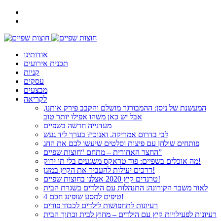
אודותינו
תכנית אירועים
קניות
עסקים
מבצעים
לקריאה
המעשנת של ניסן: ההמבורגר מושלם והקבב פירק אותנו,
אבל יש כאן משהו אפילו יותר טוב
מעדנייה חדשה בשפיים
לבי בדרום אמריקה, ואנוכי? בערך ליד געש
פותחים שולחן עם פיצות וסלטים שיעשו לכם את החג
החצר האחורית – מתחם “חוצות שפיים”
מה אוכלים בשפיים: פוד טראקס משגעים בלי תו ירוק!
דרכים יעילות להעביר את הקיץ במזגן!
טרנדים קיץ 2020 אצלנו בחוצות שפיים!
לאור משבר הקורונה: התנהלות עם הילדים בשגרת הבית
4 טיפים למסע שופינג חכם!
רעיונות לתחפושות לילדים לכבוד פורים
רעיונות לפעילויות קיץ עם הילדים – מחוץ לבית ובתוך הבית