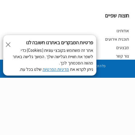
חוצות שפיים
אודותינו
תוכנית אירועים
פרטיות המבקרים באתרנו חשובה לנו
מבצעים
אתר זה משתמש בקובצי עוגיות (Cookies) כדי
צור קשר
לשפר את חוויית הגלישה שלך. המשך גלישה באתר
מהווה הסכמתך לכך.
מדיניות פרטיות
כל הזכויות שמורות לחוצות שפיים 2018
ניתן לקרוא את
שלנו בכל עת.
מדיניות הפרטיות
Developed by
Digiproduct ltd
פרטי קשר:
קיבוץ שפיים
א'-ה', שבתות וחגים- 21:00- 09:30, ו' וערבי חג- 09:30-15:00
huzot2@shefayim.co.il
09-9523557