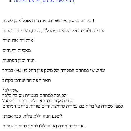
»
המעשנת של ניסן ימי א-ו במתחם
בקרוב במשק פיין שפיים- מעדניית אוכל מוכן לשבת !
תפריט חלומי הכולל סלטים, מטבלים, דגים, בשרים, תוספות
אופציות טבעוניות
מאפייה וקינוחים
ועוד המון הפתעות!
ימי שישי במתחם המקורה של משק פיין החל מ09:30 בבוקר
תאריך פתיחה יעודכן בקרוב
*שימו לב
הכניסה למתחם בעטיית מסיכה בלבד
הגבלת קונים בהתאם להנחיות התו הסגול
למען שמירה על בריואכם עמדות לרחיצת ידיים פזורות ברחבי המתחם
שפע חניה וללא עלות, כבר אמרנו?
עוד סיבה טובה (או גדולה) להגיע לחוצות שפיים.