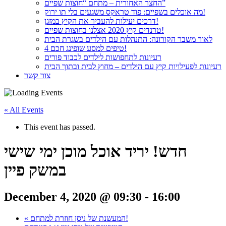
החצר האחורית – מתחם “חוצות שפיים”
מה אוכלים בשפיים: פוד טראקס משגעים בלי תו ירוק!
דרכים יעילות להעביר את הקיץ במזגן!
טרנדים קיץ 2020 אצלנו בחוצות שפיים!
לאור משבר הקורונה: התנהלות עם הילדים בשגרת הבית
4 טיפים למסע שופינג חכם!
רעיונות לתחפושות לילדים לכבוד פורים
רעיונות לפעילויות קיץ עם הילדים – מחוץ לבית ובתוך הבית
צור קשר
« All Events
This event has passed.
חדש! יריד אוכל מוכן ימי שישי
במשק פיין
December 4, 2020 @ 09:30
-
16:00
המעשנת של ניסן חוזרת למתחם!
«