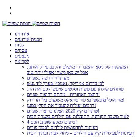
אודותינו
תכנית אירועים
קניות
עסקים
מבצעים
לקריאה
המעשנת של ניסן: ההמבורגר מושלם והקבב פירק אותנו,
אבל יש כאן משהו אפילו יותר טוב
מעדנייה חדשה בשפיים
לבי בדרום אמריקה, ואנוכי? בערך ליד געש
פותחים שולחן עם פיצות וסלטים שיעשו לכם את החג
החצר האחורית – מתחם “חוצות שפיים”
מה אוכלים בשפיים: פוד טראקס משגעים בלי תו ירוק!
דרכים יעילות להעביר את הקיץ במזגן!
טרנדים קיץ 2020 אצלנו בחוצות שפיים!
לאור משבר הקורונה: התנהלות עם הילדים בשגרת הבית
4 טיפים למסע שופינג חכם!
רעיונות לתחפושות לילדים לכבוד פורים
רעיונות לפעילויות קיץ עם הילדים – מחוץ לבית ובתוך הבית